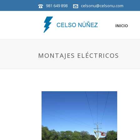
981 649 898
celsonu@celsonu.com
INICIO
MONTAJES ELÉCTRICOS