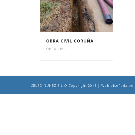
OBRA CIVIL CORUÑA
OBRA CIVIL
CELSO NUÑEZ S.L © Copyright 2015 | Web diseñada po