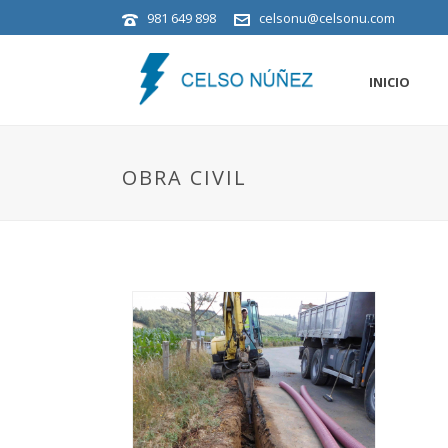
981 649 898
celsonu@celsonu.com
INICIO
OBRA CIVIL